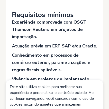
Requisitos mínimos
Experiência comprovada com OSGT
Thomson Reuters em projetos de
importação.
Atuação prévia em ERP SAP e/ou Oracle.
Conhecimento em processos de
comércio exterior, parametrizações e
regras fiscais aplicáveis.
Vivência em projetos de implantação,
integração ou melhorias de sistemas.
Este site utiliza cookies para melhorar sua
experiência e personalizar o conteúdo exibido. Ao
Habilidade de comunicação com áreas
continuar navegando, você concorda com o uso de
técnicas e de negócio.
cookies, incluindo aqueles que armazenam